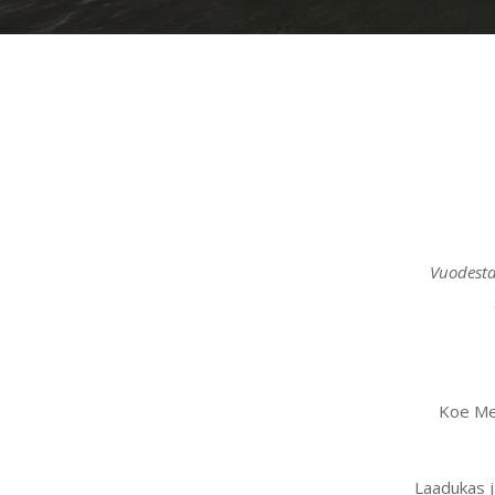
Vuodesta
Koe Mer
Laadukas j