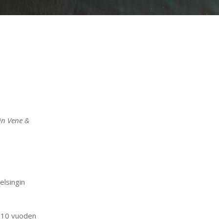
in Vene &
.
elsingin
i 10 vuoden